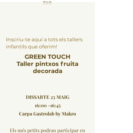
ENG
Espai d'activitats
GastroLab by Makro -
TALLERS INFANTILS
Inscriu-te aquí a tots els tallers
infantils que oferim!
GREEN TOUCH
Taller pintxos fruita
decorada
DISSABTE 23 MAIG
16:00 -16:45
Carpa Gastrolab by Makro
Els més petits podran participar en